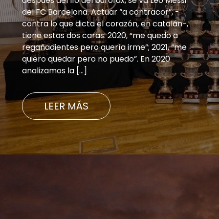
después del lío del burofax, se va Leo Messi
del FC Barcelona. Actuar “a contracor”, -
contra lo que dicta el corazón, en catalán-,
tiene estas dos caras: 2020, “me quedo a
regañadientes pero querìa irme”; 2021, “me
quiero quedar pero no puedo”. En 2020
analizamos la […]
LEER MÁS